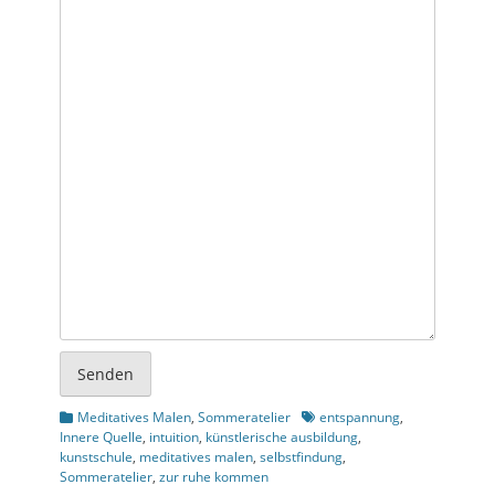
Senden
Kategorien
Schlagworte
Meditatives Malen
,
Sommeratelier
entspannung
,
Innere Quelle
,
intuition
,
künstlerische ausbildung
,
kunstschule
,
meditatives malen
,
selbstfindung
,
Sommeratelier
,
zur ruhe kommen