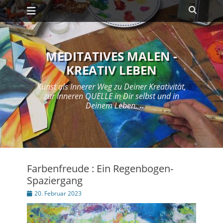
Primäres Menü
Zum
Suche
Inhalt
springen
MEDITATIVES MALEN -
KREATIV LEBEN
Kunst als Innerer Weg zu Deiner Kreativität,
zur Inneren QUELLE in Dir selbst und in
Deinem Leben.
Farbenfreude : Ein Regenbogen-
Spaziergang
Posted
20. Februar 2023
on