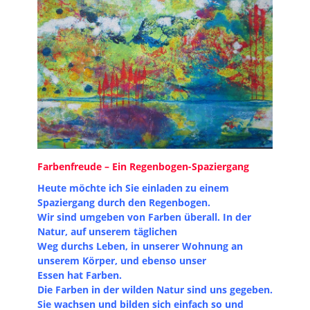
Farbenfreude – Ein Regenbogen-Spaziergang
Heute möchte ich Sie einladen zu einem
Spaziergang durch den Regenbogen.
Wir sind umgeben von Farben überall. In der
Natur, auf unserem täglichen
Weg durchs Leben, in unserer Wohnung an
unserem Körper, und ebenso unser
Essen hat Farben.
Die Farben in der wilden Natur sind uns gegeben.
Sie wachsen und bilden sich einfach so und