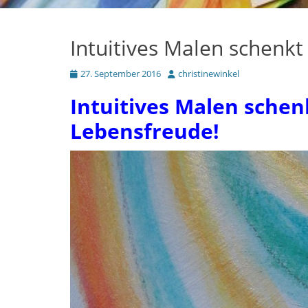
Intuitives Malen schenkt
Posted
Autor
27. September 2016
christinewinkel
on
Intuitives Malen sche
Lebensfreude!