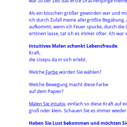
war zu der Zeit das erste Drachenjunge meiner
Als ein bisschen größer geworden war und m
ich durch Zufall meine allergrößte Begabung. A
aufkommt, wenn ich Feuer spucke, durch die 
ertönen lasse, tat ich es immer öfter. Ich war s
Intuitives Malen schenkt Lebensfreude
: 
Kraft,
die Usepu da in sich erlebt.
Welche
Farbe
würden Sie wählen?
Welche Bewegung macht diese Farbe
auf dem Papier?
Malen Sie intuitiv
, einfach so diese Kraft auf e
groß oder klein. Schauen Sie es immer wieder an
Haben Sie Lust bekommen und möchten Sie s