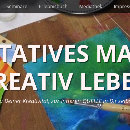
Seminare
Erlebnisbuch
Mediathek
Impre
TATIVES MA
REATIV LEB
u Deiner Kreativität, zur Inneren QUELLE in Dir sel