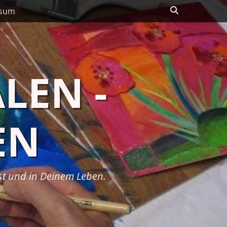
Suchen
ssum
LEN -
EN
bst und in Deinem Leben.