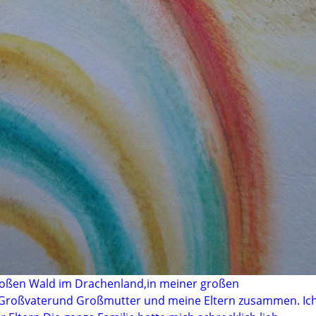
 großen Wald im Drachenland,in meiner großen
, Großvaterund Großmutter und meine Eltern zusammen. Ic